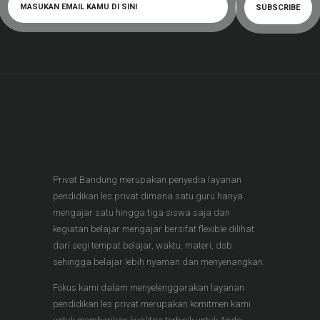
Privat Bandung merupakan penyedia layanan
pendidikan les privat dimana satu guru hanya
mengajar satu hingga tiga siswa saja dan
kegiatan belajar mengajar bersifat flexible dilihat
dari segi tempat belajar, waktu, materi, dsb.
sehingga belajar lebih nyaman dan menyenangkan.
Fokus kami dalam menyelenggarakan layanan
pendidikan les privat merupakan komitmen kami