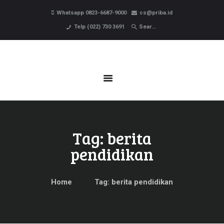
HOME
Whatsapp 0823-6687-9000
cs@priba.id
PROFIL
Telp (022) 730 3691
PROGRAM BELAJAR
PENDAFTARAN
BERITA
KONTAK
Tag: berita
pendidikan
Home
Tag: berita pendidikan