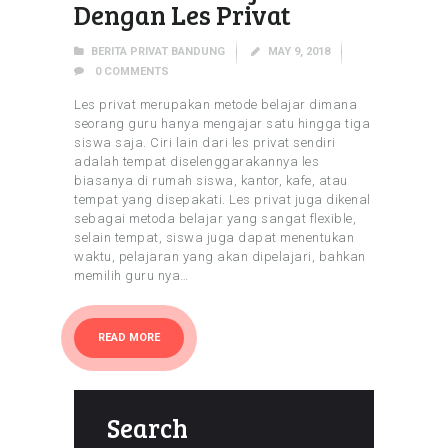
Dengan Les Privat
BERITA PRIVAT BANDUNG
MAY 9, 2018
0
COMMENTS
Les privat merupakan metode belajar dimana
seorang guru hanya mengajar satu hingga tiga
siswa saja. Ciri lain dari les privat sendiri
adalah tempat diselenggarakannya les
biasanya di rumah siswa, kantor, kafe, atau
tempat yang disepakati. Les privat juga dikenal
sebagai metoda belajar yang sangat flexible,
selain tempat, siswa juga dapat menentukan
waktu, pelajaran yang akan dipelajari, bahkan
memilih guru nya…
READ MORE
Search