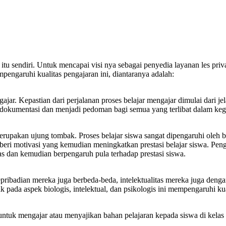
gajaran itu sendiri. Untuk mencapai visi nya sebagai penyedia layanan 
engaruhi kualitas pengajaran ini, diantaranya adalah:
ajar. Kepastian dari perjalanan proses belajar mengajar dimulai dari j
dokumentasi dan menjadi pedoman bagi semua yang terlibat dalam kegi
rupakan ujung tombak. Proses belajar siswa sangat dipengaruhi oleh
eri motivasi yang kemudian meningkatkan prestasi belajar siswa. Pen
as dan kemudian berpengaruh pula terhadap prestasi siswa.
ibadian mereka juga berbeda-beda, intelektualitas mereka juga dengan
 pada aspek biologis, intelektual, dan psikologis ini mempengaruhi kua
tuk mengajar atau menyajikan bahan pelajaran kepada siswa di kelas a