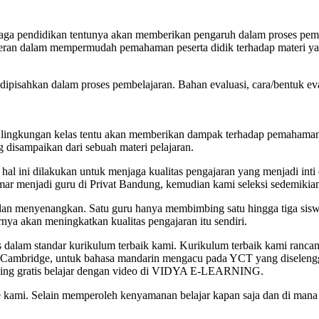
ga pendidikan tentunya akan memberikan pengaruh dalam proses pembel
eran dalam mempermudah pemahaman peserta didik terhadap materi ya
t dipisahkan dalam proses pembelajaran. Bahan evaluasi, cara/bentuk ev
dan lingkungan kelas tentu akan memberikan dampak terhadap pemahama
disampaikan dari sebuah materi pelajaran.
 hal ini dilakukan untuk menjaga kualitas pengajaran yang menjadi inti
amar menjadi guru di Privat Bandung, kemudian kami seleksi sedemikia
dan menyenangkan. Satu guru hanya membimbing satu hingga tiga siswa s
rnya akan meningkatkan kualitas pengajaran itu sendiri.
gas dalam standar kurikulum terbaik kami. Kurikulum terbaik kami ran
um Cambridge, untuk bahasa mandarin mengacu pada YCT yang diselen
earning gratis belajar dengan video di VIDYA E-LEARNING.
ce kami. Selain memperoleh kenyamanan belajar kapan saja dan di mana 