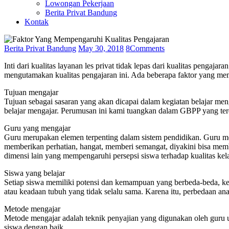
Lowongan Pekerjaan
Berita Privat Bandung
Kontak
Berita Privat Bandung
May 30, 2018
8
Comments
Inti dari kualitas layanan les privat tidak lepas dari kualitas pen
mengutamakan kualitas pengajaran ini. Ada beberapa faktor yang memp
Tujuan mengajar
Tujuan sebagai sasaran yang akan dicapai dalam kegiatan belajar meng
belajar mengajar. Perumusan ini kami tuangkan dalam GBPP yang ter
Guru yang mengajar
Guru merupakan elemen terpenting dalam sistem pendidikan. Guru me
memberikan perhatian, hangat, memberi semangat, diyakini bisa memb
dimensi lain yang mempengaruhi persepsi siswa terhadap kualitas kel
Siswa yang belajar
Setiap siswa memiliki potensi dan kemampuan yang berbeda-beda, kepr
atau keadaan tubuh yang tidak selalu sama. Karena itu, perbedaan anak
Metode mengajar
Metode mengajar adalah teknik penyajian yang digunakan oleh guru un
siswa dengan baik.