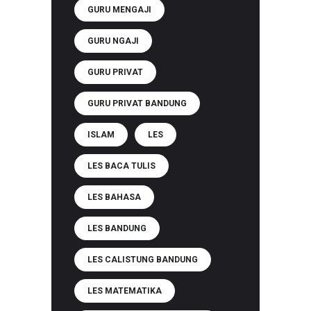
GURU MENGAJI
GURU NGAJI
GURU PRIVAT
GURU PRIVAT BANDUNG
ISLAM
LES
LES BACA TULIS
LES BAHASA
LES BANDUNG
LES CALISTUNG BANDUNG
LES MATEMATIKA