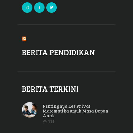
BERITA PENDIDIKAN
BERITA TERKINI
Pentingnya Les Privat
Matematika untuk Masa Depan
Anak
114