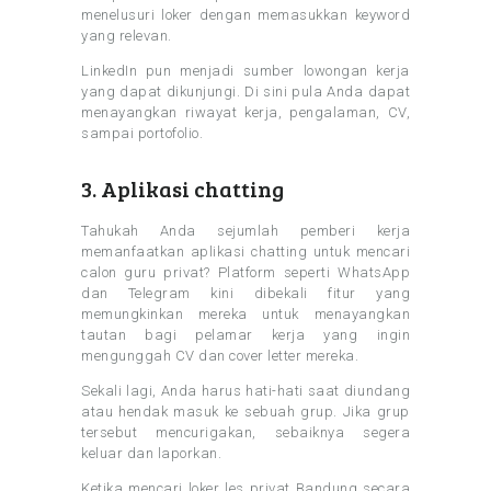
menelusuri loker dengan memasukkan keyword
yang relevan.
LinkedIn pun menjadi sumber lowongan kerja
yang dapat dikunjungi. Di sini pula Anda dapat
menayangkan riwayat kerja, pengalaman, CV,
sampai portofolio.
3. Aplikasi chatting
Tahukah Anda sejumlah pemberi kerja
memanfaatkan aplikasi chatting untuk mencari
calon guru privat? Platform seperti WhatsApp
dan Telegram kini dibekali fitur yang
memungkinkan mereka untuk menayangkan
tautan bagi pelamar kerja yang ingin
mengunggah CV dan cover letter mereka.
Sekali lagi, Anda harus hati-hati saat diundang
atau hendak masuk ke sebuah grup. Jika grup
tersebut mencurigakan, sebaiknya segera
keluar dan laporkan.
Ketika mencari loker les privat Bandung secara