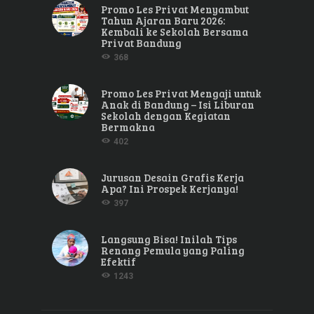
Promo Les Privat Menyambut
Tahun Ajaran Baru 2026:
Kembali ke Sekolah Bersama
Privat Bandung
368
Promo Les Privat Mengaji untuk
Anak di Bandung – Isi Liburan
Sekolah dengan Kegiatan
Bermakna
402
Jurusan Desain Grafis Kerja
Apa? Ini Prospek Kerjanya!
397
Langsung Bisa! Inilah Tips
Renang Pemula yang Paling
Efektif
1243