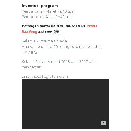
Investasi program
Pendaftaran Maret Rp40juta
Pendaftaran April Rp43juta
Potongan harga khusus untuk siswa
Privat
Bandung
sebesar 2jt!
Selama kuota masih ada
Hanya menerima 20 orang peserta per tahun
IPA / IPS
Kelas 12 atau Alumni 2018 dan 2017 bisa
mendaftar
Lihat video kegiatan disini