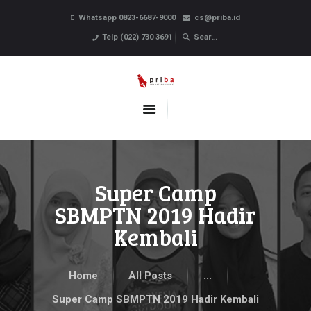
Whatsapp 0823-6687-9000
cs@priba.id
HOME
Telp (022) 730 3691
PROFIL
PROGRAM BELAJAR
PENDAFTARAN
BERITA
KONTAK
Super Camp
SBMPTN 2019 Hadir
Kembali
Home
All Posts
...
Super Camp SBMPTN 2019 Hadir Kembali