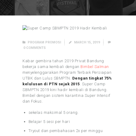
PROGRAM PROMOSI
MARCH 15, 2019
0
COMMENTS
Kabar gembira tahun 2019 Privat Bandung
bekerja sama kembali dengan
Bimbel Salman
menyelenggarakan Program Terbaik Persiapan
UTBK dan Lulus SBMPTN.
Dengan tingkat 75%
kelulusan di PTN sejak 2015
. Super Camp
SBMPTN 2019 kini hadir kembali di Bandung.
Bimbel dengan sistem karantina Super Intensif
dan Fokus.
sekelas maksimal 5 orang.
Belajar 5 sesi per hari
Tryout dan pembahasan 2x per minggu