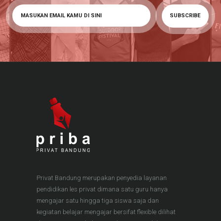
Privat Bandung merupakan penyedia layanan
pendidikan les privat dimana satu guru hanya
mengajar satu hingga tiga siswa saja dan
kegiatan belajar mengajar bersifat flexible dilihat