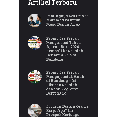
Artikel Terbaru
Pentingnya Les Privat
Matematika untuk
Masa Depan Anak
Promo Les Privat
Menyambut Tahun
Ajaran Baru 2026:
Kembali ke Sekolah
Bersama Privat
Bandung
Promo Les Privat
Mengaji untuk Anak
di Bandung – Isi
Liburan Sekolah
dengan Kegiatan
Bermakna
Jurusan Desain Grafis
Kerja Apa? Ini
Prospek Kerjanya!