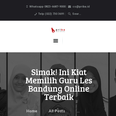
Whatsapp 0823-6687-9000
cs@priba.id
HOME
Telp (022) 730 3691
PROFIL
PROGRAM BELAJAR
PENDAFTARAN
BERITA
KONTAK
Simak! Ini Kiat
Memilih Guru Les
Bandung Online
Terbaik
Home
All Posts
...