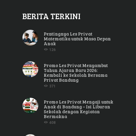
BERITA TERKINI
Pentingnya Les Privat
Matematika untuk Masa Depan
Anak
126
Promo Les Privat Menyambut
Tahun Ajaran Baru 2026:
Kembali ke Sekolah Bersama
Privat Bandung
371
Promo Les Privat Mengaji untuk
Anak di Bandung – Isi Liburan
Sekolah dengan Kegiatan
Bermakna
408