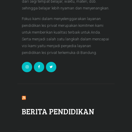
dari segi tempat belajar, waktu, materi, dsb.
sehingga belajar lebih nyaman dan menyenangkan.
Fokus kami dalam menyelenggarakan layanan
pendidikan les privat merupakan komitmen kami
untuk memberikan kualitas terbaik untuk Anda.
Serta menjadi salah satu langkah dalam mencapai
visi kami yaitu menjadi penyedia layanan
pendidikan les privat terkemuka di Bandung.
BERITA PENDIDIKAN