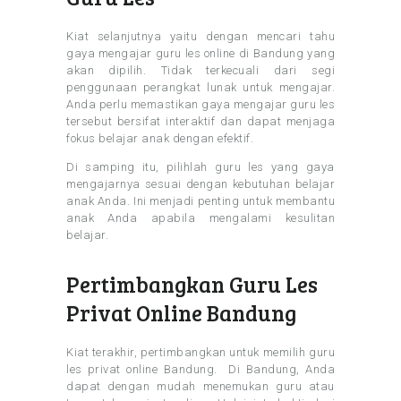
Kiat selanjutnya yaitu dengan mencari tahu
gaya mengajar guru les online di Bandung yang
akan dipilih. Tidak terkecuali dari segi
penggunaan perangkat lunak untuk mengajar.
Anda perlu memastikan gaya mengajar guru les
tersebut bersifat interaktif dan dapat menjaga
fokus belajar anak dengan efektif.
Di samping itu, pilihlah guru les yang gaya
mengajarnya sesuai dengan kebutuhan belajar
anak Anda. Ini menjadi penting untuk membantu
anak Anda apabila mengalami kesulitan
belajar.
Pertimbangkan Guru Les
Privat Online Bandung
Kiat terakhir, pertimbangkan untuk memilih guru
les privat online Bandung. Di Bandung, Anda
dapat dengan mudah menemukan guru atau