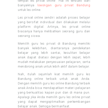
tempat les privat online Hal ini terbukti dari
banyaknya
lowongan guru privat Bandung
untuk les online.
Les privat online sendiri adalah proses belajar
yang bersifat individual dan dilakukan melalui
platform digital. Artinya, les privat online
biasanya hanya melibatkan seorang guru dan
seorang siswa.
Memilih guru les privat di Bandung memiliki
banyak kelebihan, diantaranya pendekatan
belajar yang lebih santai, kesulitan belajar
anak dapat diatasi dengan lebih cepat, lebih
mudah melakukan penyesuaian pelajaran, serta
mendorong anak untuk lebih aktif dalam belajar.
Nah, itulah sejumlah kiat memilih guru les
Bandung online terbaik untuk anak Anda.
Dengan memilih guru les online Bandung terbaik
anak Anda bisa mendapatkan materi pelajaran
yang berkualitas kapan pun dan di mana pun.
Apalagi jika Anda memilih guru les online privat
yang dapat mengoptimalkan perkembangan
belajar anak. Semoga bermanfaat.