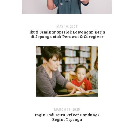
MAY 19, 2025
Ikuti Seminar Spesial: Lowongan Kerja
di Jepang untuk Perawat & Caregiver
MARCH 19, 2025
Ingin Jadi Guru Privat Bandung?
Begini Tipsnya