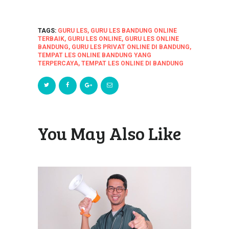
TAGS:
GURU LES
,
GURU LES BANDUNG ONLINE
TERBAIK
,
GURU LES ONLINE
,
GURU LES ONLINE
BANDUNG
,
GURU LES PRIVAT ONLINE DI BANDUNG
,
TEMPAT LES ONLINE BANDUNG YANG
TERPERCAYA
,
TEMPAT LES ONLINE DI BANDUNG
You May Also Like