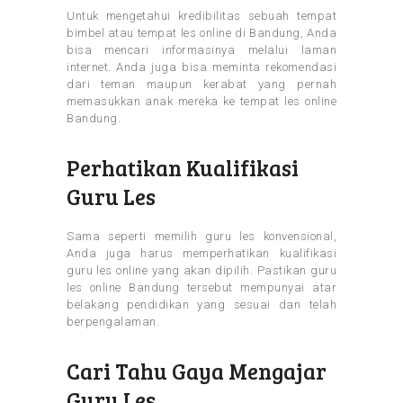
Untuk mengetahui kredibilitas sebuah tempat
bimbel atau tempat les online di Bandung, Anda
bisa mencari informasinya melalui laman
internet. Anda juga bisa meminta rekomendasi
dari teman maupun kerabat yang pernah
memasukkan anak mereka ke tempat les online
Bandung.
Perhatikan Kualifikasi
Guru Les
Sama seperti memilih guru les konvensional,
Anda juga harus memperhatikan kualifikasi
guru les online yang akan dipilih. Pastikan guru
les online Bandung tersebut mempunyai atar
belakang pendidikan yang sesuai dan telah
berpengalaman.
Cari Tahu Gaya Mengajar
Guru Les