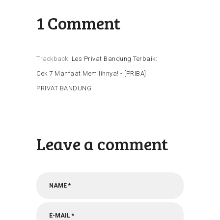
1 Comment
Trackback:
Les Privat Bandung Terbaik:
Cek 7 Manfaat Memilihnya! - [PRIBA]
PRIVAT BANDUNG
Leave a comment