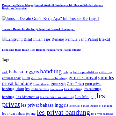
Promo Les Privat Mengaji untuk Anak di Bandung – Isi Liburan Sekolah dengan
Kegiatan Bermakna
Jurusan Desain Grafis Kerja Apa? Ini Prospek Kerjanya!
Langsung Bisa! Inilah Tips Renang Pemula yang Paling Efektif
Tags
bandung
bahasa inggris
belajar
berita pendidikan
calistung
anak
guru les privat
guru les
Guru
edukasi anak
guru les
guru les bandung
privat bandung
Guru Privat
guru privat
guru ngaji
Guru Mengaji
les
islam
bandung
les calistung
les baca tulis
Les Bandung
Les Bahasa
les
Les Mengaji
bandung
Les Matematika
les matematika bandung
privat
les privat bahasa inggris
les privat bahasa inggris di bandung
les privat bandung
les privat bahasa jepang
les privat calistung