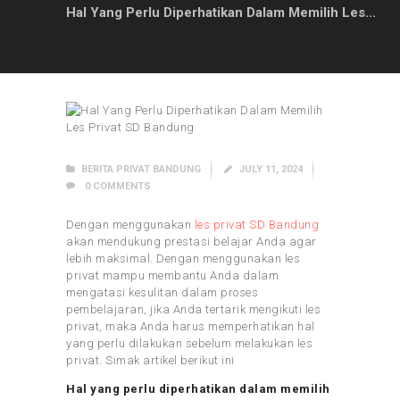
Hal Yang Perlu Diperhatikan Dalam Memilih Les...
BERITA PRIVAT BANDUNG
JULY 11, 2024
0
COMMENTS
Dengan menggunakan
les privat SD Bandung
akan mendukung prestasi belajar Anda agar
lebih maksimal. Dengan menggunakan les
privat mampu membantu Anda dalam
mengatasi kesulitan dalam proses
pembelajaran, jika Anda tertarik mengikuti les
privat, maka Anda harus memperhatikan hal
yang perlu dilakukan sebelum melakukan les
privat. Simak artikel berikut ini
Hal yang perlu diperhatikan dalam memilih