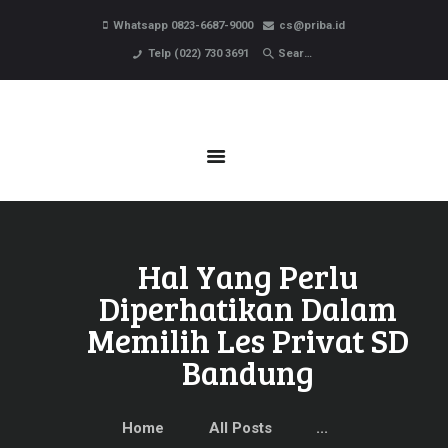
HOME
Whatsapp 0823-6687-9000
cs@priba.id
PROFIL
Telp (022) 730 3691
PROGRAM BELAJAR
PENDAFTARAN
BERITA
KONTAK
Hal Yang Perlu
Diperhatikan Dalam
Memilih Les Privat SD
Bandung
Home
All Posts
...