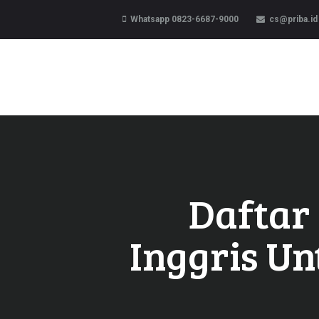
Whatsapp 0823-6687-9000
cs@priba.id
Daftar
Inggris Un