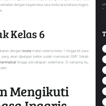
t berkaitan dengan bagaimana cara berbicara bahasa Inggris
a.
uk Kelas 6
T
rkaitan dengan
review
materi selama kelas 1 hingga 66 para
ri yang akan dipelajari ketika sudah memasuki SMP. Sebab
rammatical
hingga percakapan sederhana. Di samping itu,
caan.
n Mengikuti
asa Inggris