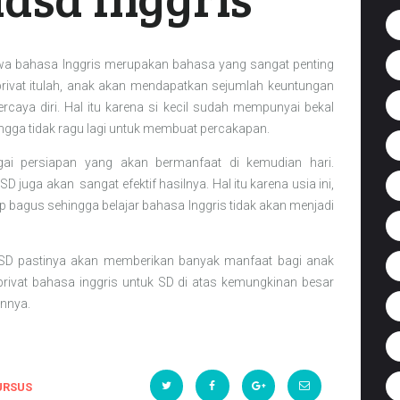
wa bahasa Inggris merupakan bahasa yang sangat penting
 privat itulah, anak akan mendapatkan sejumlah keuntungan
caya diri. Hal itu karena si kecil sudah mempunyai bekal
gga tidak ragu lagi untuk membuat percakapan.
bagai persiapan yang akan bermanfaat di kemudian hari.
 juga akan sangat efektif hasilnya. Hal itu karena usia ini,
bagus sehingga belajar bahasa Inggris tidak akan menjadi
a SD pastinya akan memberikan banyak manfaat bagi anak
 privat bahasa inggris untuk SD di atas kemungkinan besar
innya.
URSUS