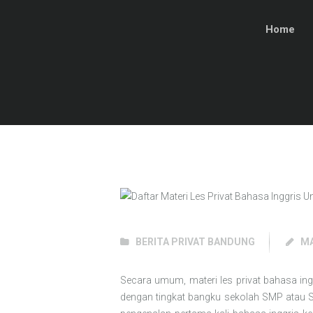
Home
BERITA PRIVAT BANDUNG
MA
Secara umum, materi les privat bahasa ing
dengan tingkat bangku sekolah SMP atau 