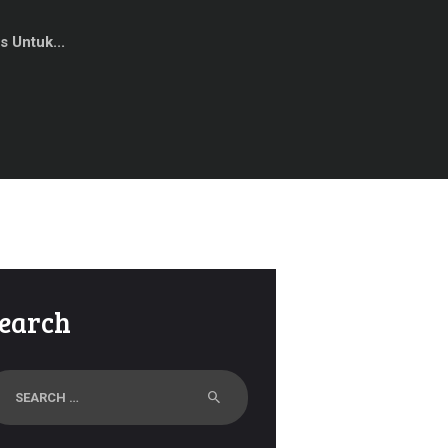
s Untuk...
earch
arch
r: