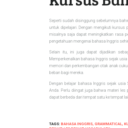
Seperti sudah disinggung sebelumnya bah
untuk dipelajari. Dengan mengikuti kursus
misalnya saja dapat meningkatkan rasa per
pengetahuan mengenai bahasa Inggris sehin
Selain itu, ini juga dapat dijadikan se
Memperkenalkan bahasa Inggris sejak usia SD
memori dan perkembangan otak anak cukup 
beban bagi mereka.
Dengan belajar bahasa Inggris sejak usi
Anda. Perlu diingat juga bahwa materi les
dapat berbeda dari tempat satu ke tempat la
TAGS:
BAHASA INGGRIS
,
GRAMMATICAL
,
K