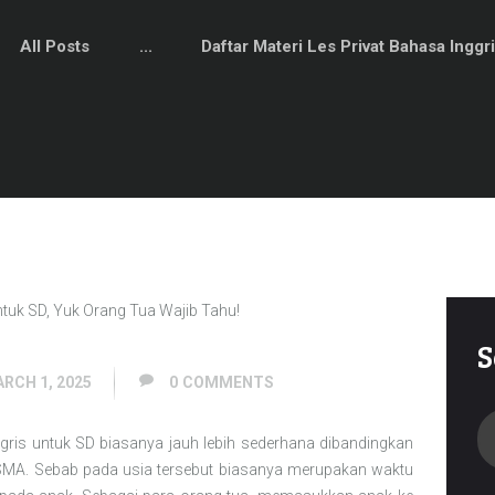
All Posts
...
Daftar Materi Les Privat Bahasa Inggri
S
RCH 1, 2025
0
COMMENTS
Se
gris untuk SD biasanya jauh lebih sederhana dibandingkan
fo
SMA. Sebab pada usia tersebut biasanya merupakan waktu