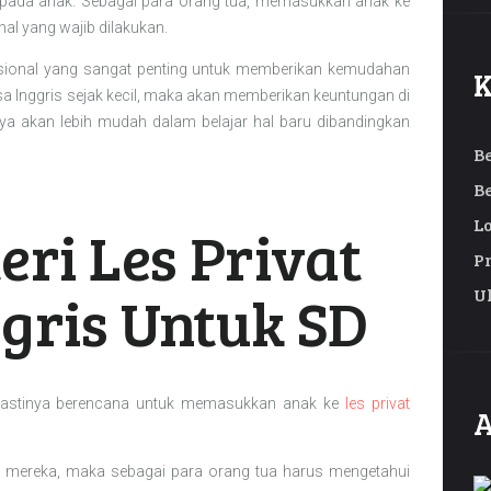
kepada anak. Sebagai para orang tua, memasukkan anak ke
al yang wajib dilakukan.
nasional yang sangat penting untuk memberikan kemudahan
K
a Inggris sejak kecil, maka akan memberikan keuntungan di
anya akan lebih mudah dalam belajar hal baru dibandingkan
B
B
L
eri Les Privat
P
gris Untuk SD
U
 pastinya berencana untuk memasukkan anak ke
les privat
A
ereka, maka sebagai para orang tua harus mengetahui