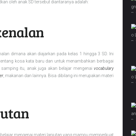
tkan oleh anak SD tersebut diantaranya adalah:
kenalan
alan dimana akan diajarkan pada kelas 1 hingga 3 SD. Ini
entang kosa kata baru dan untuk menambahkan berbagai
 samping itu, anak juga akan belajar mengenai
vocabulary
er
, makanan dan lainnya. Bisa dibilang ini merupakan materi
jutan
n belajar mengenai materi lanjutan yang mampu memperkuat