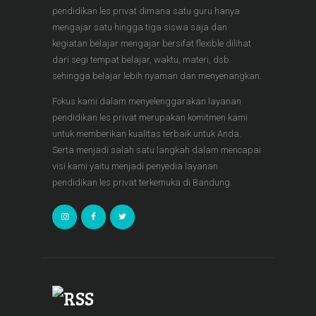
pendidikan les privat dimana satu guru hanya
mengajar satu hingga tiga siswa saja dan
kegiatan belajar mengajar bersifat flexible dilihat
dari segi tempat belajar, waktu, materi, dsb.
sehingga belajar lebih nyaman dan menyenangkan.
Fokus kami dalam menyelenggarakan layanan
pendidikan les privat merupakan komitmen kami
untuk memberikan kualitas terbaik untuk Anda.
Serta menjadi salah satu langkah dalam mencapai
visi kami yaitu menjadi penyedia layanan
pendidikan les privat terkemuka di Bandung.