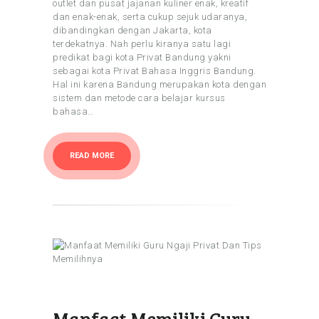
outlet dan pusat jajanan kuliner enak, kreatif
dan enak-enak, serta cukup sejuk udaranya,
dibandingkan dengan Jakarta, kota
terdekatnya. Nah perlu kiranya satu lagi
predikat bagi kota Privat Bandung yakni
sebagai kota Privat Bahasa Inggris Bandung.
Hal ini karena Bandung merupakan kota dengan
sistem dan metode cara belajar kursus
bahasa…
READ MORE
Manfaat Memiliki Guru