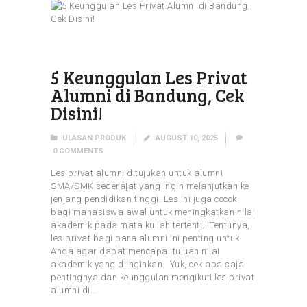
5 Keunggulan Les Privat
Alumni di Bandung, Cek
Disini!
ULASAN PRODUK
AUGUST 10, 2025
0
COMMENTS
Les privat alumni ditujukan untuk alumni
SMA/SMK sederajat yang ingin melanjutkan ke
jenjang pendidikan tinggi. Les ini juga cocok
bagi mahasiswa awal untuk meningkatkan nilai
akademik pada mata kuliah tertentu. Tentunya,
les privat bagi para alumni ini penting untuk
Anda agar dapat mencapai tujuan nilai
akademik yang diinginkan. Yuk, cek apa saja
pentingnya dan keunggulan mengikuti les privat
alumni di…