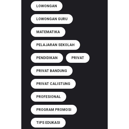
LOWONGAN
LOWONGAN GURU
MATEMATIKA
PELAJARAN SEKOLAH
PENDIDIKAN
PRIVAT
PRIVAT BANDUNG
PRIVAT CALISTUNG
PROFESIONAL
PROGRAM PROMOSI
TIPS EDUKASI