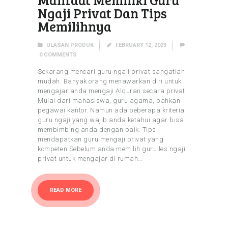
Ngaji Privat Dan Tips
Memilihnya
ULASAN PRODUK
FEBRUARY 12, 2023
0
COMMENTS
Sekarang mencari guru ngaji privat sangatlah
mudah. Banyak orang menawarkan diri untuk
mengajar anda mengaji Alquran secara privat.
Mulai dari mahasiswa, guru agama, bahkan
pegawai kantor. Namun ada beberapa kriteria
guru ngaji yang wajib anda ketahui agar bisa
membimbing anda dengan baik. Tips
mendapatkan guru mengaji privat yang
kompeten Sebelum anda memilih guru les ngaji
privat untuk mengajar di rumah…
READ MORE