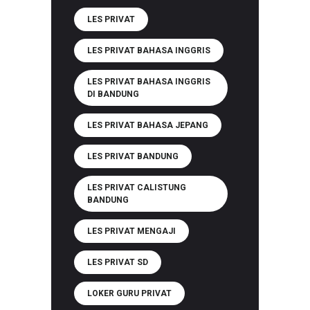
LES PRIVAT
LES PRIVAT BAHASA INGGRIS
LES PRIVAT BAHASA INGGRIS
DI BANDUNG
LES PRIVAT BAHASA JEPANG
LES PRIVAT BANDUNG
LES PRIVAT CALISTUNG
BANDUNG
LES PRIVAT MENGAJI
LES PRIVAT SD
LOKER GURU PRIVAT