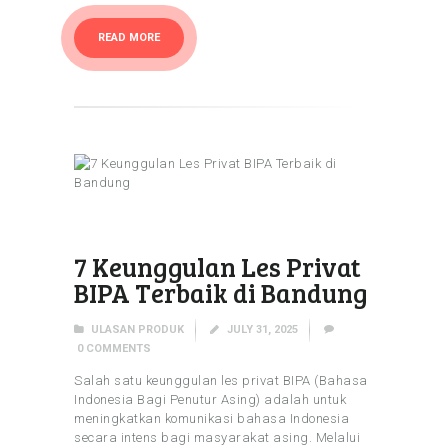
READ MORE
7 Keunggulan Les Privat
BIPA Terbaik di Bandung
ULASAN PRODUK
JULY 31, 2025
0
COMMENTS
Salah satu keunggulan les privat BIPA (Bahasa
Indonesia Bagi Penutur Asing) adalah untuk
meningkatkan komunikasi bahasa Indonesia
secara intens bagi masyarakat asing. Melalui