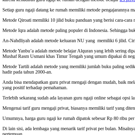
Setiap guru ngaji datang ke rumah memiliki metode pengajarannya mas
Metode Qiroati memiliki 10 jilid buku panduan yang berisi cara-cara 
Metode Iqra adalah metode paling populer di Indonesia. Sehingga buk
An-Nahdliyah adalah metode keluaran NU yang memiliki 6 jilid. Cir
Metode Yanbu’a adalah metode belajar Alquran yang lebih sering dip
Mushaf Rasm Usmani khas Timur Tengah yang umum dipakai di nega
Metode Tartili adalah metode yang memiliki jumlah buku paling sediki
hadir pada tahun 2000-an.
Anda bisa mendapatkan guru privat mengaji dengan mudah, baik melal
yang positif terhadap pemahaman.
Terlebih sekarang sudah ada layanan guru ngaji online sebagai opsi l
Mengenai tarif guru mengaji privat, biasanya memiliki tarif yang dite
Umumnya, harga guru ngaji ke rumah dipatok sebesar Rp 80 ribu per s
Di lain sisi, ada lembaga yang menarik tarif privat per bulan. Misal
pertemuan.