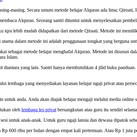
ing-masing. Secara umum metode belajar Alquran ada lima; Qiroati, Iqr
membaca Alquran. Seorang santri dituntut untuk menyelesaikan pembelaja
u iqra lebih mudah didapatkan dari metode Qiraati. Metode ini memilik
i utama dalam metode ini adalah penggunaan tongkat yang berguna unt
akai sebagai metode belajar menghafal Alquran. Metode ini disusun d
ra Islam.
t diantara yang lain. Santri hanya membutuhkan 4 jilid buku panduan. Se
ui lembaga yang menyediakan layanan belajar ngaji privat atau perse
ain untuk anda. Anda akan diajak belajar mengaji melalui media online 
ntukan oleh
lembaga les privat
bersangkutan atau guru itu sendiri selam
esi untuk anak-anak. Untuk guru ngaji lansia dan dewasa dipatok sebes
nya Rp 600 ribu per bulan dengan empat kali pertemuan. Atau Rp 1 juta 