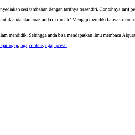
ediakan sesi tambahan dengan tarifnya tersendiri. Contohnya tarif per 
ntuk anda atau anak anda di rumah? Mengaji memiliki banyak manfaat ba
dalam mendidik. Sehingga anda bisa mendapatkan ilmu membaca Alqur
ajar ngaji
,
ngaji online
,
ngaji privat