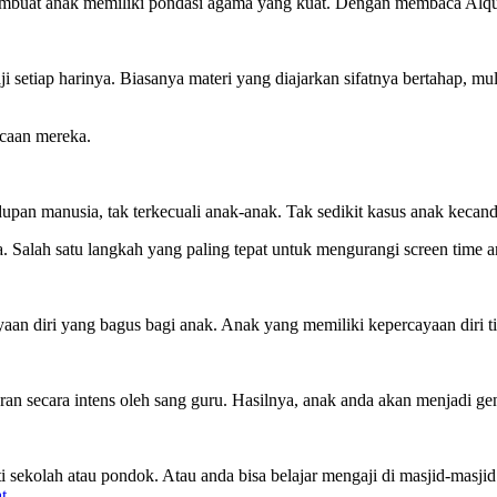
membuat anak memiliki pondasi agama yang kuat. Dengan membaca Alqur
i setiap harinya. Biasanya materi yang diajarkan sifatnya bertahap, mu
acaan mereka.
pan manusia, tak terkecuali anak-anak. Tak sedikit kasus anak kecandu
 Salah satu langkah yang paling tepat untuk mengurangi screen time 
 diri yang bagus bagi anak. Anak yang memiliki kepercayaan diri ti
ran secara intens oleh sang guru. Hasilnya, anak anda akan menjadi ge
 sekolah atau pondok. Atau anda bisa belajar mengaji di masjid-masji
at
.