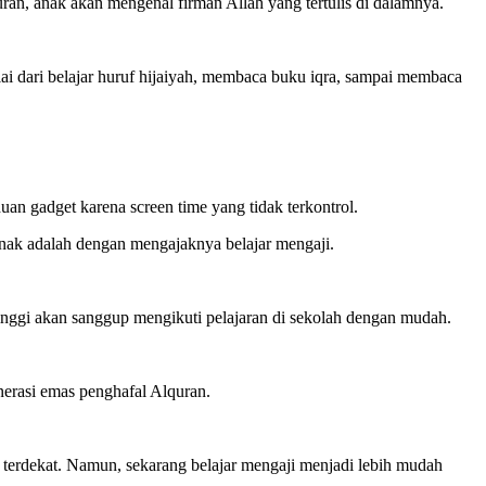
an, anak akan mengenal firman Allah yang tertulis di dalamnya.
lai dari belajar huruf hijaiyah, membaca buku iqra, sampai membaca
an gadget karena screen time yang tidak terkontrol.
anak adalah dengan mengajaknya belajar mengaji.
nggi akan sanggup mengikuti pelajaran di sekolah dengan mudah.
nerasi emas penghafal Alquran.
d terdekat. Namun, sekarang belajar mengaji menjadi lebih mudah