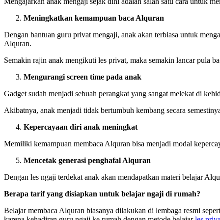
Mengajarkan anak mengaji sejak dini adalah salah satu cara untuk 
Meningkatkan kemampuan baca Alquran
Dengan bantuan guru privat mengaji, anak akan terbiasa untuk mengaj
Alquran.
Semakin rajin anak mengikuti les privat, maka semakin lancar pula b
Mengurangi screen time pada anak
Gadget sudah menjadi sebuah perangkat yang sangat melekat di kehidu
Akibatnya, anak menjadi tidak bertumbuh kembang secara semestinya.
Kepercayaan diri anak meningkat
Memiliki kemampuan membaca Alquran bisa menjadi modal kepercayaan
Mencetak generasi penghafal Alquran
Dengan les ngaji terdekat anak akan mendapatkan materi belajar Alqu
Berapa tarif yang disiapkan untuk belajar ngaji di rumah?
Belajar membaca Alquran biasanya dilakukan di lembaga resmi seperti
karena kehadiran guru ngaji ke rumah dengan metode belajar
les priv