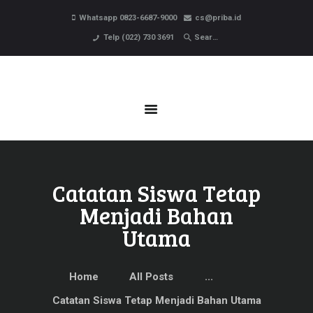
HOME
Whatsapp 0823-6687-9000
cs@priba.id
PROFIL
Telp (022) 730 3691
PROGRAM BELAJAR
PENDAFTARAN
BERITA
KONTAK
Catatan Siswa Tetap
Menjadi Bahan
Utama
Home
All Posts
...
Catatan Siswa Tetap Menjadi Bahan Utama