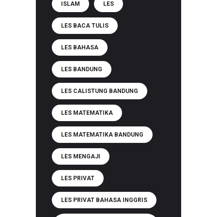
ISLAM
LES
LES BACA TULIS
LES BAHASA
LES BANDUNG
LES CALISTUNG BANDUNG
LES MATEMATIKA
LES MATEMATIKA BANDUNG
LES MENGAJI
LES PRIVAT
LES PRIVAT BAHASA INGGRIS