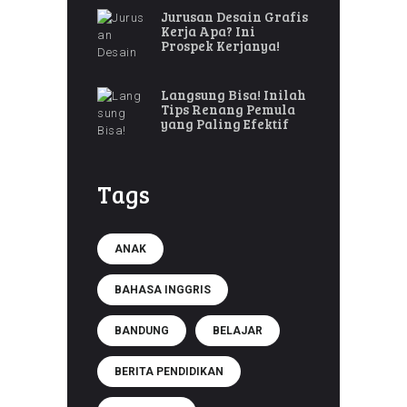
Jurusan Desain Grafis
Kerja Apa? Ini
Prospek Kerjanya!
Langsung Bisa! Inilah
Tips Renang Pemula
yang Paling Efektif
Tags
ANAK
BAHASA INGGRIS
BANDUNG
BELAJAR
BERITA PENDIDIKAN