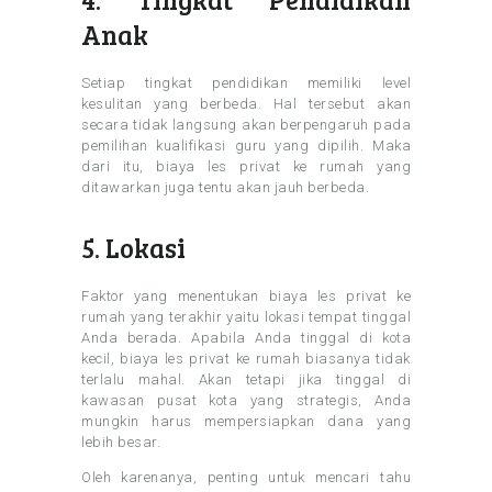
Anak
Setiap tingkat pendidikan memiliki level
kesulitan yang berbeda. Hal tersebut akan
secara tidak langsung akan berpengaruh pada
pemilihan kualifikasi guru yang dipilih. Maka
dari itu, biaya les privat ke rumah yang
ditawarkan juga tentu akan jauh berbeda.
5. Lokasi
Faktor yang menentukan biaya les privat ke
rumah yang terakhir yaitu lokasi tempat tinggal
Anda berada. Apabila Anda tinggal di kota
kecil, biaya les privat ke rumah biasanya tidak
terlalu mahal. Akan tetapi jika tinggal di
kawasan pusat kota yang strategis, Anda
mungkin harus mempersiapkan dana yang
lebih besar.
Oleh karenanya, penting untuk mencari tahu