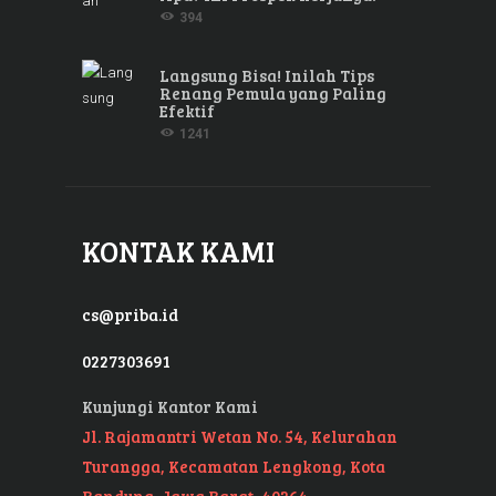
394
Langsung Bisa! Inilah Tips
Renang Pemula yang Paling
Efektif
1241
KONTAK KAMI
cs@priba.id
0227303691
Kunjungi Kantor Kami
Jl. Rajamantri Wetan No. 54, Kelurahan
Turangga, Kecamatan Lengkong, Kota