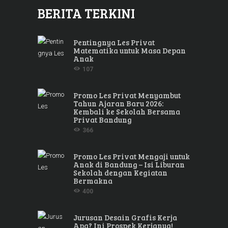
BERITA TERKINI
Pentingnya Les Privat
Matematika untuk Masa Depan
Anak
107
Promo Les Privat Menyambut
Tahun Ajaran Baru 2026:
Kembali ke Sekolah Bersama
Privat Bandung
366
Promo Les Privat Mengaji untuk
Anak di Bandung – Isi Liburan
Sekolah dengan Kegiatan
Bermakna
400
Jurusan Desain Grafis Kerja
Apa? Ini Prospek Kerjanya!