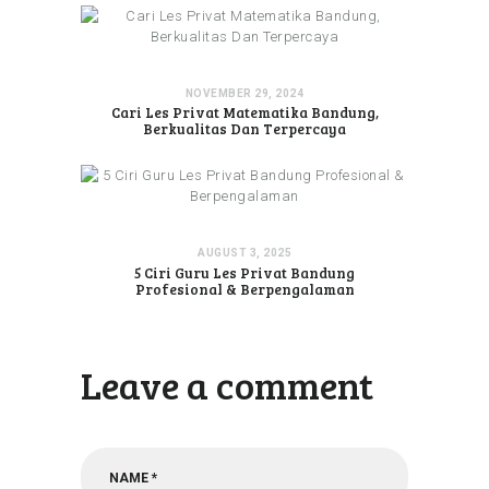
NOVEMBER 29, 2024
Cari Les Privat Matematika Bandung,
Berkualitas Dan Terpercaya
AUGUST 3, 2025
5 Ciri Guru Les Privat Bandung
Profesional & Berpengalaman
Leave a comment