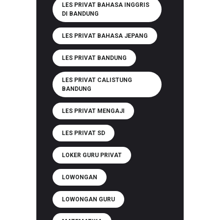
LES PRIVAT BAHASA INGGRIS
DI BANDUNG
LES PRIVAT BAHASA JEPANG
LES PRIVAT BANDUNG
LES PRIVAT CALISTUNG
BANDUNG
LES PRIVAT MENGAJI
LES PRIVAT SD
LOKER GURU PRIVAT
LOWONGAN
LOWONGAN GURU