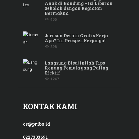
Anak di Bandung – Isi Liburan
Sekolah dengan Kegiatan
Bermakna
405
Jurusan Desain Grafis Kerja
Apa? Ini Prospek Kerjanya!
398
Langsung Bisa! Inilah Tips
Renang Pemula yang Paling
Efektif
1247
KONTAK KAMI
cs@priba.id
0227303691