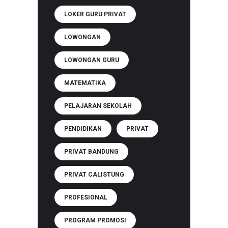
LOKER GURU PRIVAT
LOWONGAN
LOWONGAN GURU
MATEMATIKA
PELAJARAN SEKOLAH
PENDIDIKAN
PRIVAT
PRIVAT BANDUNG
PRIVAT CALISTUNG
PROFESIONAL
PROGRAM PROMOSI