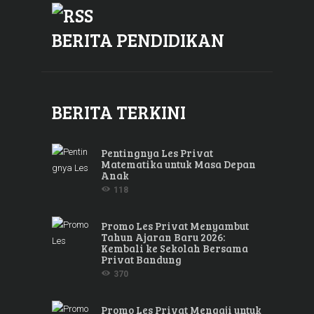
BERITA PENDIDIKAN
BERITA TERKINI
Pentingnya Les Privat
Matematika untuk Masa Depan
Anak
118
Promo Les Privat Menyambut
Tahun Ajaran Baru 2026:
Kembali ke Sekolah Bersama
Privat Bandung
370
Promo Les Privat Mengaji untuk