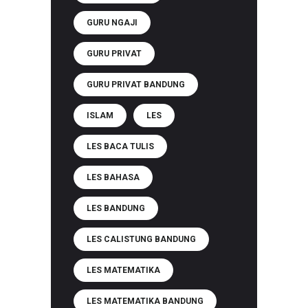
GURU NGAJI
GURU PRIVAT
GURU PRIVAT BANDUNG
ISLAM
LES
LES BACA TULIS
LES BAHASA
LES BANDUNG
LES CALISTUNG BANDUNG
LES MATEMATIKA
LES MATEMATIKA BANDUNG