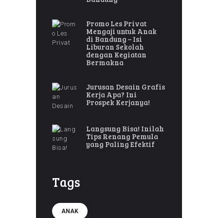
Promo Les Privat
Mengaji untuk Anak
di Bandung – Isi
Liburan Sekolah
dengan Kegiatan
Bermakna
Jurusan Desain Grafis
Kerja Apa? Ini
Prospek Kerjanya!
Langsung Bisa! Inilah
Tips Renang Pemula
yang Paling Efektif
Tags
ANAK