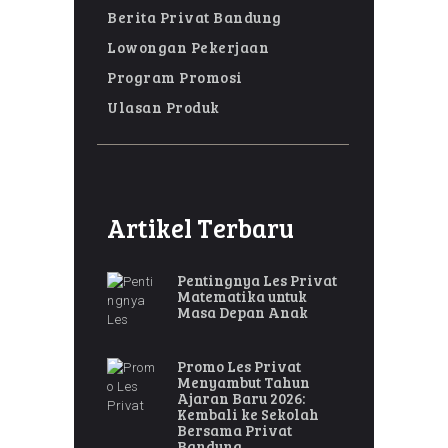
Berita Privat Bandung
Lowongan Pekerjaan
Program Promosi
Ulasan Produk
Artikel Terbaru
Pentingnya Les Privat
Matematika untuk
Masa Depan Anak
Promo Les Privat
Menyambut Tahun
Ajaran Baru 2026:
Kembali ke Sekolah
Bersama Privat
Bandung