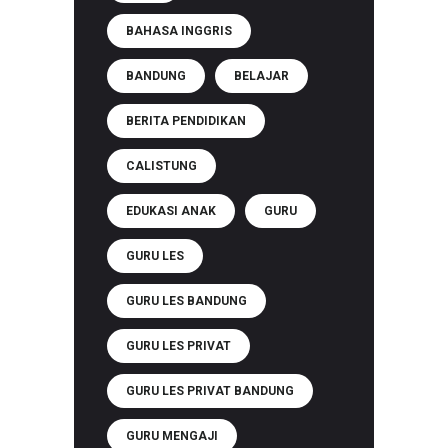
BAHASA INGGRIS
BANDUNG
BELAJAR
BERITA PENDIDIKAN
CALISTUNG
EDUKASI ANAK
GURU
GURU LES
GURU LES BANDUNG
GURU LES PRIVAT
GURU LES PRIVAT BANDUNG
GURU MENGAJI