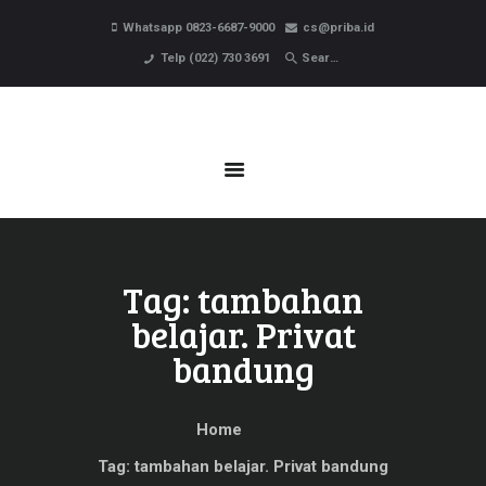
HOME
Whatsapp 0823-6687-9000
cs@priba.id
PROFIL
Telp (022) 730 3691
PROGRAM BELAJAR
PENDAFTARAN
BERITA
KONTAK
Tag: tambahan
belajar. Privat
bandung
Home
Tag: tambahan belajar. Privat bandung