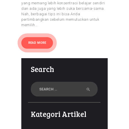
yang memang lebih konsentrasi belajar sendiri
dan ada juga yang lebih suka bersama-sama.
Nah, berbagai tips ini bisa Anda
pertimbangkan sebelum memutuskan untuk
memilih…
READ MORE
Search
Search
for:
Kategori Artikel