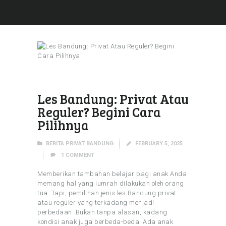
Les Bandung: Privat Atau
Reguler? Begini Cara
Pilihnya
BERITA PRIVAT BANDUNG
FEBRUARY 5, 2025
1
COMMENT
Memberikan tambahan belajar bagi anak Anda
memang hal yang lumrah dilakukan oleh orang
tua. Tapi, pemilihan jenis les Bandung privat
atau reguler yang terkadang menjadi
perbedaan. Bukan tanpa alasan, kadang
kondisi anak juga berbeda-beda. Ada anak