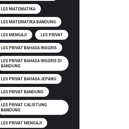
LES MATEMATIKA
LES MATEMATIKA BANDUNG
LES MENGAJI
LES PRIVAT
LES PRIVAT BAHASA INGGRIS
LES PRIVAT BAHASA INGGRIS DI
BANDUNG
LES PRIVAT BAHASA JEPANG
LES PRIVAT BANDUNG
LES PRIVAT CALISTUNG
BANDUNG
LES PRIVAT MENGAJI