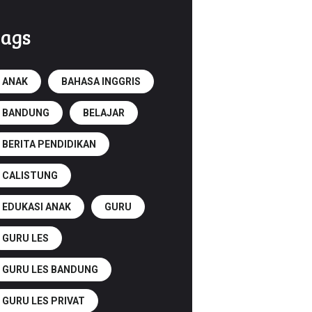
ags
ANAK
BAHASA INGGRIS
BANDUNG
BELAJAR
BERITA PENDIDIKAN
CALISTUNG
EDUKASI ANAK
GURU
GURU LES
GURU LES BANDUNG
GURU LES PRIVAT