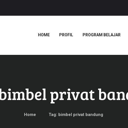
HOME
PROFIL
PROGRAM BELAJAR
HOME
PROFIL
PROGRAM BELAJAR
PENDAFTARAN
BERITA
KONTAK
 bimbel privat ba
Home
Tag: bimbel privat bandung