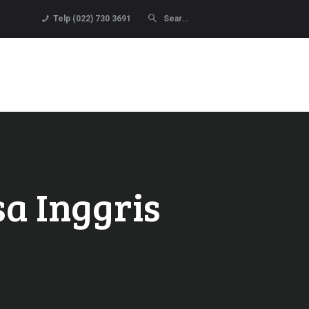
Telp (022) 730 3691
sa Inggris