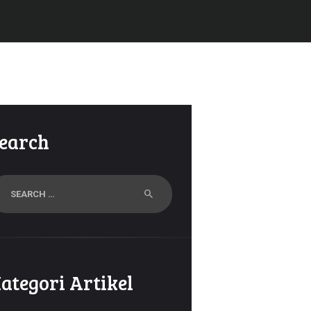
earch
arch
r:
ategori Artikel