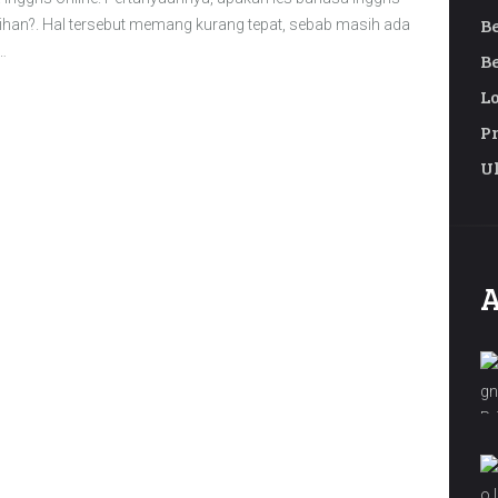
B
ilihan?. Hal tersebut memang kurang tepat, sebab masih ada
…
B
L
P
U
A